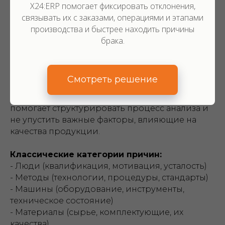
продукции.
X24:ERP помогает фиксировать отклонения,
связывать их с заказами, операциями и этапами
производства и быстрее находить причины
2.3. Причинно-следственный анализ
брака.
(Диаграмма Исикавы)
Диаграмма Исикавы, или "рыбий скелет", - это
Смотреть решение
инструмент для систематического поиска
корневых причин проблем с качеством. Она
помогает структурировать процесс анализа и
не упустить важные факторы, влияющие на
качества продукции.
Классические категории причин:
- Люди (квалификация, мотивация, усталость)
- Методы (технологии, процедуры, стандарты)
- Машины (оборудование, инструменты,
техническое состояние)
- Материалы (сырье, комплектующие, их
качества)