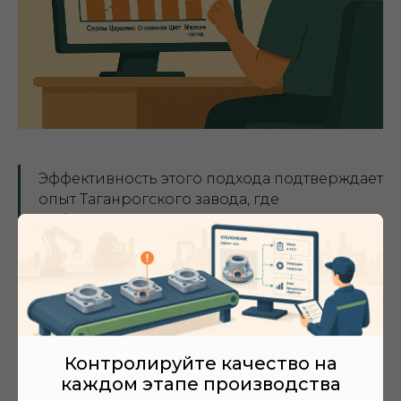
Эффективность этого подхода подтверждает
опыт Таганрогского завода, где
цифровизация процессов контроля
качества по ГОСТ/ОСТ стандартам с
внедрением систематического анализа
дефектов обеспечила полную окупаемость
проекта за 6 месяцев. Автоматизированная
система позволила в режиме реального
времени отслеживать отклонения от
Контролируйте качество на
стандартов и быстро выявлять основные
каждом этапе производства
источники проблем с качеством