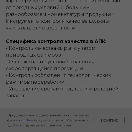
характеризуется сезонностью, зависимостью
от погодных условий и большим
разнообразием номенклатуры продукции.
Инструменты контроля качества должны
учитывать эти особенности.
Специфика контроля качества в АПК:
- Контроль качества сырья с учетом
природных факторов
- Отслеживание условий хранения
скоропортящейся продукции
- Контроль соблюдения технологических
режимов переработки
- Управление сроками годности и ротацией
запасов
В проекте автоматизации
Продолжая, вы подтверждаете использование
Понятно
файлов
cookies
браузера в целях обеспечения
агропредприятия, специализирующегося
удобного функционирования сайта.
на выращивании зерновых культур, была