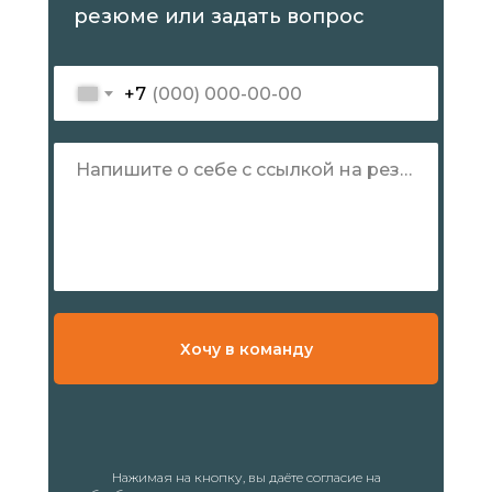
резюме или задать вопрос
Тех. поддержка
Обучение сотрудников
+7
Компания
Напишите о себе с ссылкой на резюме
О компании
Карьера
Контакты
Хочу в команду
Партнёрам
Нажимая на кнопку, вы даёте согласие на