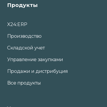
ООО «ИКС24» © 2003-2025. Все права
защищены. Информация, опубликованная на
сайте, не является публичной офертой или
рекламой, а носит информационный
характер и может быть изменена по
усмотрению компании.
Общество с ограниченной ответственностью
«ИКС24» ИНН 7810794562 ОГРН
1207800059807 ОКВЭД 63.11