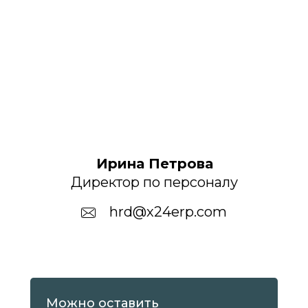
X24:ERP
Производство
Складской учет
Управление закупками
Продажи и дистрибуция
Все продукты
Ирина Петрова
Директор по персоналу
Услуги
hrd@x24erp.com
Внедрение X24:ERP
Индивидуальная
Можно оставить
разработка
Интеграция