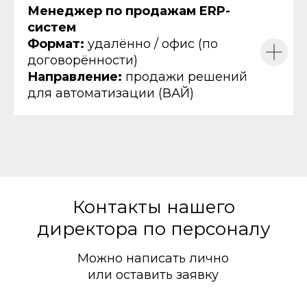
Менеджер по продажам ERP-
систем
Формат:
удалённо / офис (по
договорённости)
Направление:
продажи решений
для автоматизации (ВАЙ)
Связаться
с нами
Контакты нашего
директора по персоналу
erp@x24.cloud
Можно написать лично
или оставить заявку
Продукты