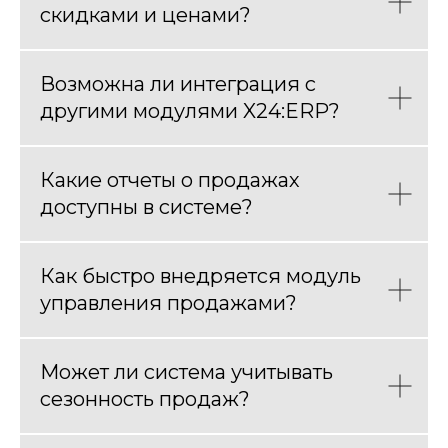
Производство
скидками и ценами?
Складской учет
Возможна ли интеграция с
Управление закупками
другими модулями X24:ERP?
Продажи и дистрибуция
Все продукты
Какие отчеты о продажах
доступны в системе?
Услуги
Как быстро внедряется модуль
управления продажами?
Внедрение X24:ERP
Индивидуальная
Может ли система учитывать
разработка
Интеграция
сезонность продаж?
Тех. поддержка