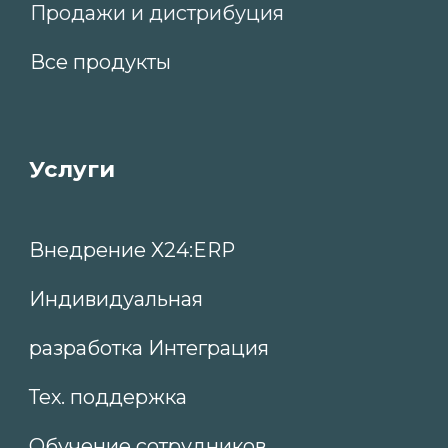
ООО «ИКС24» © 2003-2025. Все права
защищены. Информация, опубликованная на
сайте, не является публичной офертой или
рекламой, а носит информационный
характер и может быть изменена по
усмотрению компании.
Общество с ограниченной ответственностью
«ИКС24» ИНН 7810794562 ОГРН
1207800059807 ОКВЭД 63.11