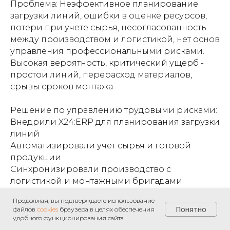
Проблема: Неэффективное планирование
загрузки линий, ошибки в оценке ресурсов,
потери при учете сырья, несогласованность
между производством и логистикой, нет основ
управления профессиональными рисками.
Высокая вероятность, критический ущерб -
простои линий, перерасход материалов,
срывы сроков монтажа.
Решение по управлению трудовыми рисками:
Внедрили X24:ERP для планирования загрузки
линий
Автоматизировали учет сырья и готовой
продукции
Синхронизировали производство с
Связаться
логистикой и монтажными бригадами
Настроили прозрачный документооборот
с нами
Продолжая, вы подтверждаете использование
Интегрировали систему с заказами B2B-
Понятно
файлов
cookies
браузера в целях обеспечения
клиентов
удобного функционирования сайта.