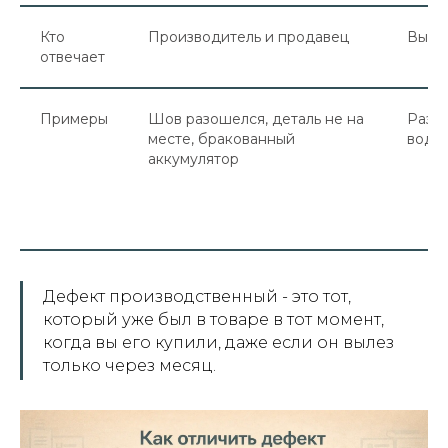
Кто
Производитель и продавец
Вы с
отвечает
Примеры
Шов разошелся, деталь не на
Разби
месте, бракованный
воды,
аккумулятор
Дефект производственный - это тот,
который уже был в товаре в тот момент,
когда вы его купили, даже если он вылез
только через месяц.