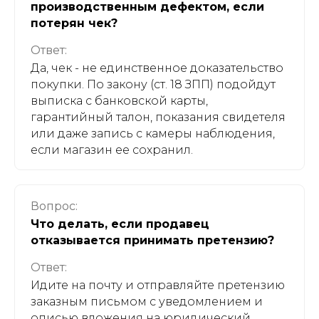
производственным дефектом, если
потерян чек?
Внедрение X24:ERP
Ответ:
Индивидуальная
Да, чек - не единственное доказательство
разработка
Интеграция
покупки. По закону (ст. 18 ЗПП) подойдут
выписка с банковской карты,
Тех. поддержка
гарантийный талон, показания свидетеля
или даже запись с камеры наблюдения,
Обучение сотрудников
если магазин ее сохранил.
Компания
Вопрос:
Что делать, если продавец
О компании
отказывается принимать претензию?
Карьера
Ответ:
Идите на почту и отправляйте претензию
Контакты
заказным письмом с уведомлением и
описью вложения на юридический