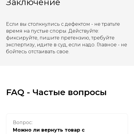
Заключение
erp@x24.cloud
Продукты
Если вы столкнулись с дефектом - не тратьте
время на пустые споры. Действуйте:
фиксируйте, пишите претензию, требуйте
X24:ERP
экспертизу, идите в суд, если надо. Главное - не
бойтесь отстаивать свое.
Производство
Складской учет
Управление закупками
Продажи и дистрибуция
FAQ - Частые вопросы
Все продукты
Вопрос:
Услуги
Можно ли вернуть товар с