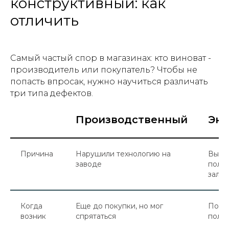
конструктивный: как
отличить
Самый частый спор в магазинах: кто виноват -
производитель или покупатель? Чтобы не
попасть впросак, нужно научиться различать
три типа дефектов.
Производственный
Экс
Причина
Нарушили технологию на
Вы н
заводе
польз
залил
Когда
Еще до покупки, но мог
После
возник
спрятаться
польз