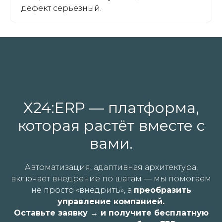
дефект серьезный.
Лицензионное соглашение
Безопасность данных
Политика обработки персональных данных
ООО «ИКС24» © 2003-2025. Все права
X24:ERP — платформа,
защищены. Информация, опубликованная на
сайте, не является публичной офертой или
которая растёт вместе с
рекламой, а носит информационный
характер и может быть изменена по
вами.
усмотрению компании.
Автоматизация, адаптивная архитектура,
Общество с ограниченной ответственностью
включает
внедрение по шагам — мы помогаем
«ИКС24» ИНН 7810794562 ОГРН
1207800059807 ОКВЭД 63.11
не просто «внедрить», а
преобразить
управление компанией.
Оставьте заявку → и получите бесплатную