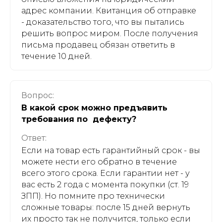
Партнёрам
адрес компании. Квитанция об отправке
- доказательство того, что вы пытались
решить вопрос миром. После получения
письма продавец обязан ответить в
течение 10 дней.
В российском реестре
программного
обеспечения № 2022612432
Вопрос:
В какой срок можно предъявить
требования по дефекту?
Мы на HeadHunter
Ответ:
Мы на ХабрКарьера
Если на товар есть гарантийный срок - вы
можете нести его обратно в течение
всего этого срока. Если гарантии нет - у
вас есть 2 года с момента покупки (ст. 19
ЗПП). Но помните про технически
сложные товары: после 15 дней вернуть
их просто так не получится, только если