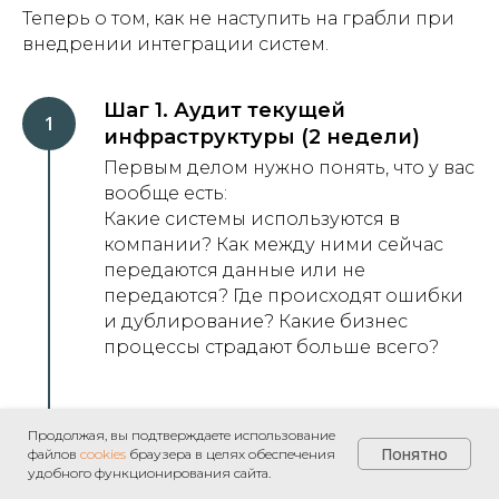
Теперь о том, как не наступить на грабли при
внедрении интеграции систем.
Шаг 1. Аудит текущей
инфраструктуры (2 недели)
Первым делом нужно понять, что у вас
вообще есть:
Какие системы используются в
компании? Как между ними сейчас
передаются данные или не
передаются? Где происходят ошибки
и дублирование? Какие бизнес
процессы страдают больше всего?
Шаг 2. Определение
Продолжая, вы подтверждаете использование
приоритетов интеграции (1
Понятно
файлов
cookies
браузера в целях обеспечения
удобного функционирования сайта.
неделя)