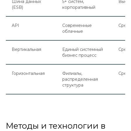
Шина данных
5+ систем,
Высо
(ESB)
корпоративный
API
Современные
Сред
облачные
Вертикальная
Единый системный
Сред
бизнес процесс
Горизонтальная
Филиалы,
Сред
распределенная
структура
Методы и технологии в