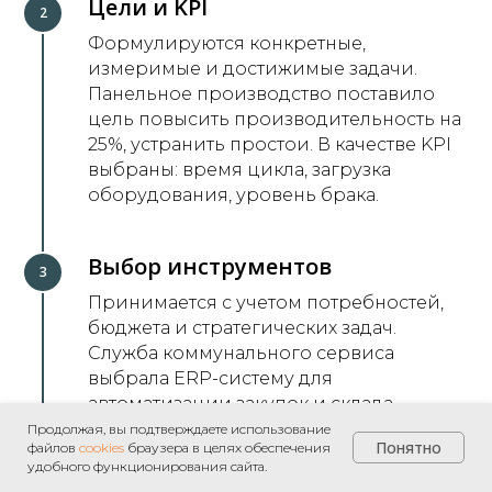
Цели и KPI
Формулируются конкретные,
измеримые и достижимые задачи.
Панельное производство поставило
цель повысить производительность на
25%, устранить простои. В качестве KPI
выбраны: время цикла, загрузка
оборудования, уровень брака.
Выбор инструментов
Принимается с учетом потребностей,
бюджета и стратегических задач.
Служба коммунального сервиса
выбрала ERP-систему для
автоматизации закупок и склада —
ключевыми были интеграция и
Продолжая, вы подтверждаете использование
Понятно
файлов
cookies
браузера в целях обеспечения
стоимость внедрения.
удобного функционирования сайта.