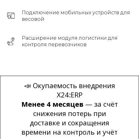
Подключение мобильных устройств для
весовой
Расширение модуля логистики для
контроля перевозчиков
erp@x24.cloud
Продукты
X24:ERP
📣 Окупаемость внедрения
X24:ERP
Производство
Менее 4 месяцев
— за счёт
Складской учет
снижения потерь при
Управление закупками
доставке и сокращения
времени на контроль и учёт
Продажи и дистрибуция