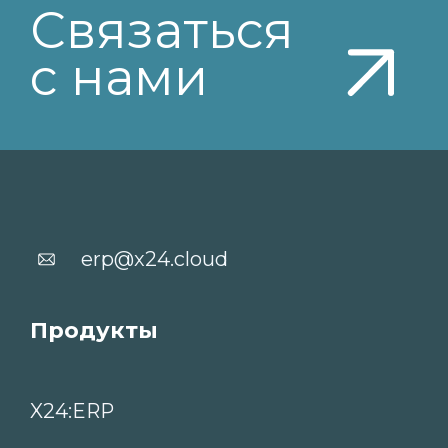
Лицензионное соглашение
Безопасность данных
Политика обработки персональных данных
ООО «ИКС24» © 2003-2025. Все права
защищены. Информация, опубликованная на
сайте, не является публичной офертой или
рекламой, а носит информационный
характер и может быть изменена по
усмотрению компании.