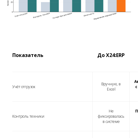
Показатель
До X24:ERP
А
Вручную, в
Учёт отгрузок
с
Excel
Не
П
Контроль техники
фиксировалась
в системе