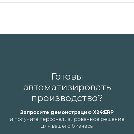
Все продукты
Услуги
Внедрение X24:ERP
Индивидуальная
разработка
Интеграция
Готовы
автоматизировать
Тех. поддержка
производство?
Обучение сотрудников
Запросите демонстрацию X24:ERP
Компания
и получите персонализированное решение
для вашего бизнеса