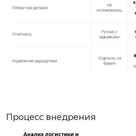
К
Не
Потери при доставке
отслеживались
Ручная, с
Отчётность
задержками
Отдельно, на
Управление маршрутами
бумаге
п
Процесс внедрения
Анализ логистики и