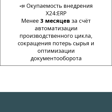
📣 Окупаемость внедрения
X24:ERP
X24:ERP
Производство
Менее
3 месяцев
за счёт
Складской учет
автоматизации
производственного цикла,
Управление закупками
сокращения потерь сырья и
Продажи и дистрибуция
оптимизации
Все продукты
документооборота
Услуги
Внедрение X24:ERP
Индивидуальная