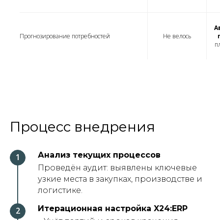
А
Прогнозирование потребностей
Не велось
п
Процесс внедрения
Анализ текущих процессов
Проведён аудит: выявлены ключевые
узкие места в закупках, производстве и
логистике.
Итерационная настройка X24:ERP