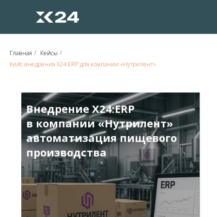
Главная
Кейсы
/
/
Кейс внедрения X24:ERP для компании «Нутрилент»
Внедрение X24:ERP
в компании «Нутрилент»
автоматизация пищевого
производства