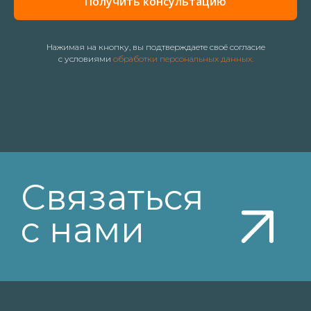
Получить консультацию
В российском реестре
программного
обеспечения № 2022612432
Нажимая на кнопку, вы подтверждаете своё согласие
с условиями
обработки персональных данных.
Мы на HeadHunter
Мы на ХабрКарьера
Лицензионное соглашение
Безопасность данных
Политика обработки персональных данных