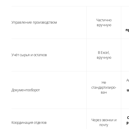
Частично
Управление производством
вручную
п
В Excel,
Учёт сырья и остатков
вручную
А
Не
стандартизиро-
Документооборот
ван
Через звонки и
Координация отделов
р
почту