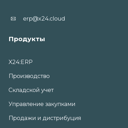
ООО «ИКС24» © 2003-2025. Все права
защищены. Информация, опубликованная на
сайте, не является публичной офертой или
рекламой, а носит информационный
характер и может быть изменена по
усмотрению компании.
Общество с ограниченной ответственностью
«ИКС24» ИНН 7810794562 ОГРН
1207800059807 ОКВЭД 63.11