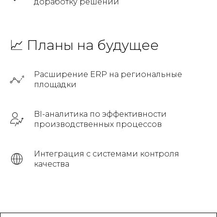
доработку решений
📈 Планы на будущее
Связаться
Расширение ERP на региональные
площадки
с нами
BI-аналитика по эффективности
производственных процессов
Интеграция с системами контроля
качества
erp@x24.cloud
Продукты