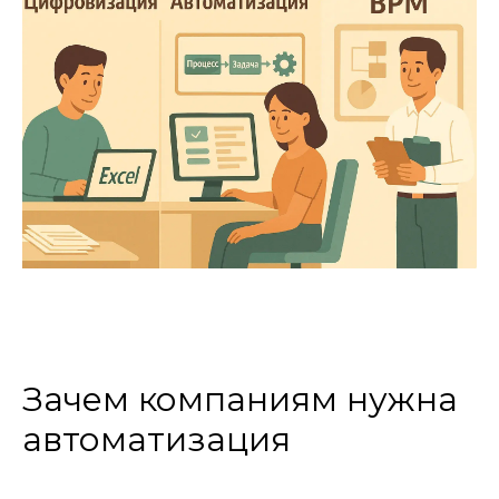
Зачем компаниям нужна
автоматизация