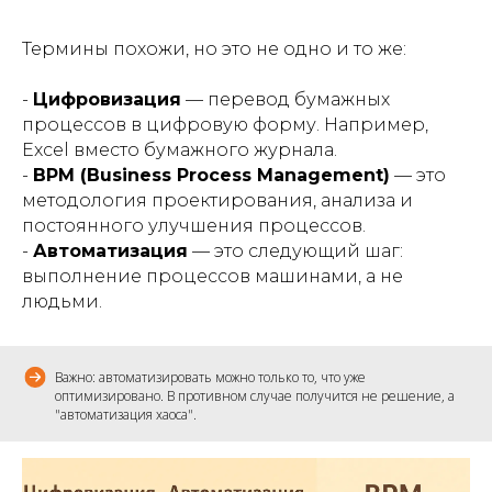
Термины похожи, но это не одно и то же:
-
Цифровизация
— перевод бумажных
процессов в цифровую форму. Например,
Excel вместо бумажного журнала.
-
BPM (Business Process Management)
— это
методология проектирования, анализа и
постоянного улучшения процессов.
-
Автоматизация
— это следующий шаг:
выполнение процессов машинами, а не
людьми.
Важно: автоматизировать можно только то, что уже
оптимизировано. В противном случае получится не решение, а
"автоматизация хаоса".