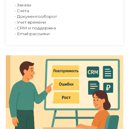
- Заказы
- Счета
- Документооборот
- Учет времени
- CRM и поддержка
- Email-рассылки