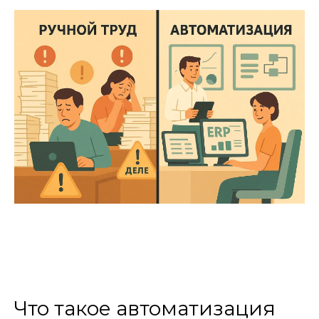
Что такое автоматизация