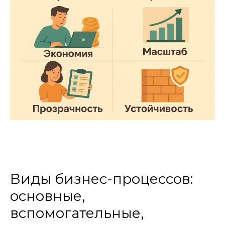
Виды бизнес-процессов:
основные,
вспомогательные,