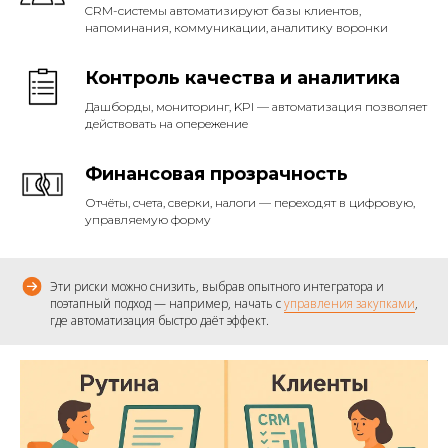
CRM-системы автоматизируют базы клиентов,
напоминания, коммуникации, аналитику воронки
Контроль качества и аналитика
Дашборды, мониторинг, KPI — автоматизация позволяет
действовать на опережение
Финансовая прозрачность
Отчёты, счета, сверки, налоги — переходят в цифровую,
управляемую форму
Эти риски можно снизить, выбрав опытного интегратора и
поэтапный подход — например, начать с
управления закупками
,
где автоматизация быстро даёт эффект.