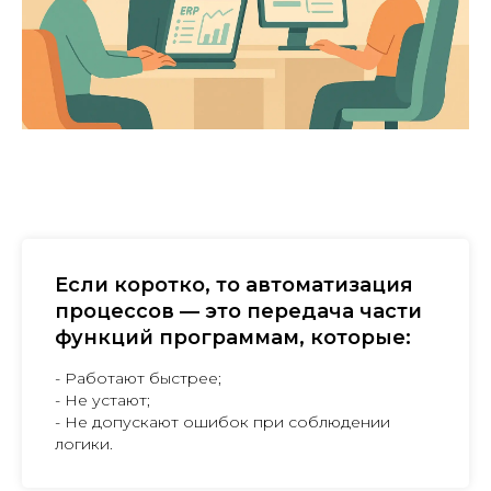
Если коротко, то автоматизация
процессов — это передача части
функций программам, которые:
- Работают быстрее;
- Не устают;
- Не допускают ошибок при соблюдении
логики.