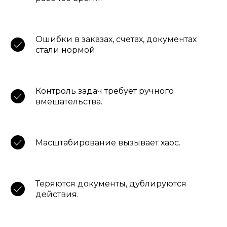
Ошибки в заказах, счетах, документах
стали нормой.
Контроль задач требует ручного
вмешательства.
Масштабирование вызывает хаос.
Теряются документы, дублируются
действия.